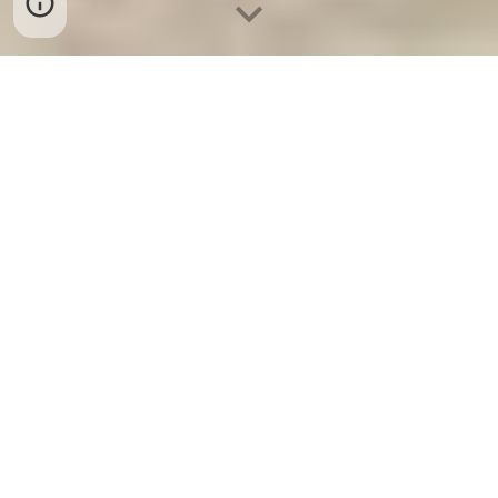
Ket Sat Gia Dinh WELKO
-
Fire
Resistant Cabinets
-
LIBERTY Safe
-
LIBERTY Safe
-
Ket Sat Ngan Hang
-
Ket Sat Viet Tiep
SECURITY STEEL SAFES Frankfurt
am Main Germany factory and
suppliers wholesale cheap best
Nhà máy sản xuất cửa kho tiền
ngân hàng cung cấp chính hãng
tại các cửa hàng uy tín