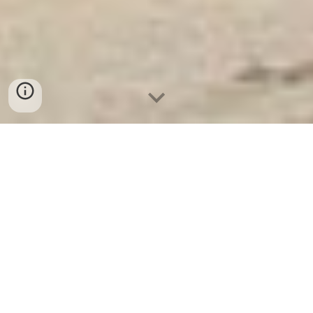
Két Sắt Ngân Hàng
-
Depository Safes
-
Két Sắt Thông Minh
LIBERTY Safes
Military Safe Box Cologne Germany - Két Sắt
Cà Mau được cung cấp tại các cửa hàng đại
lý chính hãng với giá rẻ nhất
Die Suchanfrage „Banktresore – Depottresore – LIBERTY