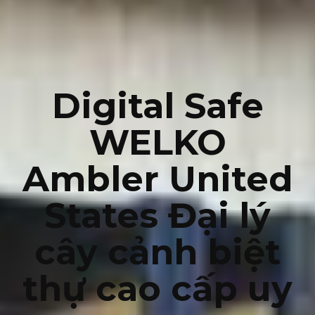
Digital Safe
WELKO
Ambler United
States Đại lý
cây cảnh biệt
thự cao cấp uy