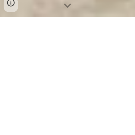
Két Sắt Ngân Hàng
-
Office Safes
-
Két Sắt Thông Minh LIBERTY
Digital Safe WELKO Ambler United States Đại lý cây cảnh
biệt thự cao cấp uy tín tại hà nội