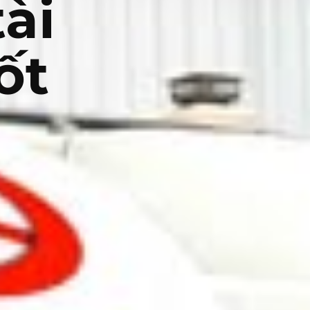
ài
ốt