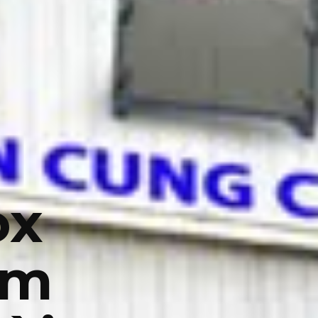
ox
ìm