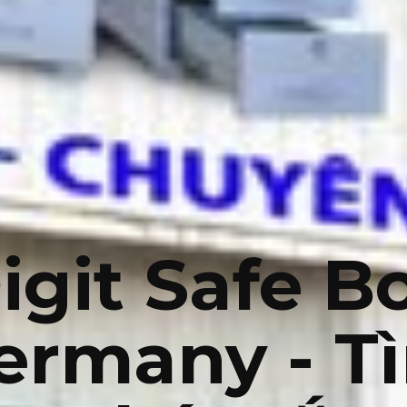
igit Safe B
ermany - T