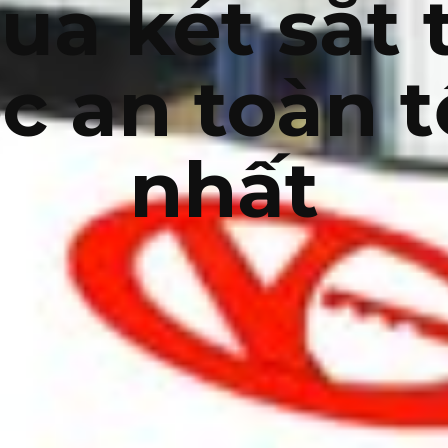
ua két sắt t
ộc an toàn t
nhất